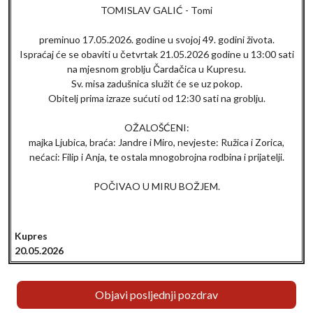
TOMISLAV GALIĆ - Tomi
preminuo 17.05.2026. godine u svojoj 49. godini života.
Ispraćaj će se obaviti u četvrtak 21.05.2026 godine u 13:00 sati
na mjesnom groblju Čardačica u Kupresu.
Sv. misa zadušnica služit će se uz pokop.
Obitelj prima izraze sućuti od 12:30 sati na groblju.
OŽALOŠĆENI:
majka Ljubica, braća: Jandre i Miro, nevjeste: Ružica i Zorica,
nećaci: Filip i Anja, te ostala mnogobrojna rodbina i prijatelji.
POČIVAO U MIRU BOŽJEM.
Kupres
20.05.2026
Objavi posljednji pozdrav