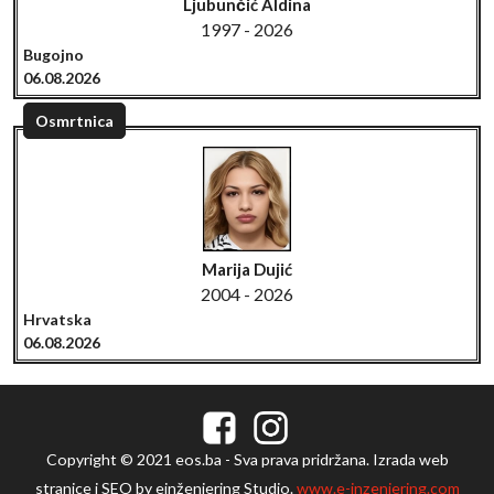
Ljubunčić Aldina
1997 - 2026
Bugojno
06.08.2026
Osmrtnica
Marija Dujić
2004 - 2026
Hrvatska
06.08.2026
Copyright © 2021 eos.ba - Sva prava pridržana. Izrada web
stranice i SEO by einženjering Studio.
www.e-inzenjering.com