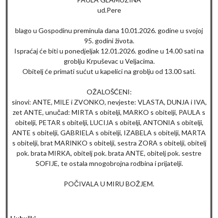
ud.Pere
blago u Gospodinu preminula dana 10.01.2026. godine u svojoj
95. godini života.
Ispraćaj će biti u ponedjeljak 12.01.2026. godine u 14.00 sati na
groblju Krpuševac u Veljacima.
Obitelj će primati sućut u kapelici na groblju od 13.00 sati.
OŽALOŠĆENI:
sinovi: ANTE, MILE i ZVONKO, nevjeste: VLASTA, DUNJA i IVA,
zet ANTE, unučad: MIRTA s obitelji, MARKO s obitelji, PAULA s
obitelji, PETAR s obitelji, LUCIJA s obitelji, ANTONIA s obitelji,
ANTE s obitelji, GABRIELA s obitelji, IZABELA s obitelji, MARTA
s obitelji, brat MARINKO s obitelji, sestra ZORA s obitelji, obitelj
pok. brata MIRKA, obitelj pok. brata ANTE, obitelj pok. sestre
SOFIJE, te ostala mnogobrojna rodbina i prijatelji.
POČIVALA U MIRU BOŽJEM.