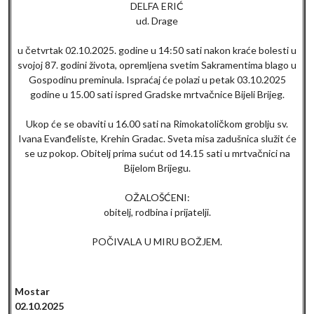
DELFA ERIĆ
ud. Drage
u četvrtak 02.10.2025. godine u 14:50 sati nakon kraće bolesti u
svojoj 87. godini života, opremljena svetim Sakramentima blago u
Gospodinu preminula. Ispraćaj će polazi u petak 03.10.2025
godine u 15.00 sati ispred Gradske mrtvačnice Bijeli Brijeg.
Ukop će se obaviti u 16.00 sati na Rimokatoličkom groblju sv.
Ivana Evanđeliste, Krehin Gradac. Sveta misa zadušnica služit će
se uz pokop. Obitelj prima sućut od 14.15 sati u mrtvačnici na
Bijelom Brijegu.
OŽALOŠĆENI:
obitelj, rodbina i prijatelji.
POČIVALA U MIRU BOŽJEM.
Mostar
02.10.2025